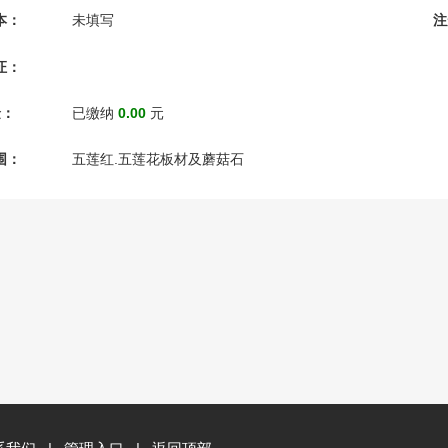
本：
未填写
注
证：
金：
已缴纳
0.00
元
围：
五莲红.五莲花板材及蘑菇石