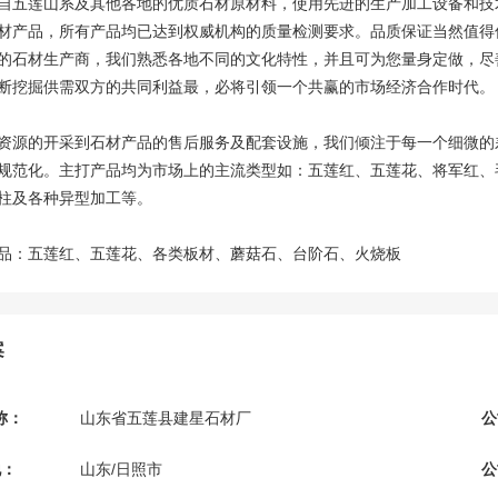
自五莲山系及其他各地的优质石材原材料，使用先进的生产加工设备和技
材产品，所有产品均已达到权威机构的质量检测要求。品质保证当然值得
的石材生产商，我们熟悉各地不同的文化特性，并且可为您量身定做，尽
断挖掘供需双方的共同利益最，必将引领一个共赢的市场经济合作时代。
资源的开采到石材产品的售后服务及配套设施，我们倾注于每一个细微的
规范化。主打产品均为市场上的主流类型如：五莲红、五莲花、将军红、
柱及各种异型加工等。
品：五莲红、五莲花、各类板材、蘑菇石、台阶石、火烧板
案
称：
山东省五莲县建星石材厂
公
地：
山东/日照市
公