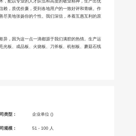
术，配以专业的人才队伍和高度的敬业精神，生产出优
信赖，质优价廉，受到各地用户的一致好评和青睐。作
善尽美地张扬你的个性。我们深信，本着互惠互利的原
差异，因为这一点一滴都源于我们满腔的热情。生产运
毛光板、成品板、火烧板、刀斧板、机刨板、蘑菇石线
司类型：
企业单位 ()
司规模：
51 - 100 人