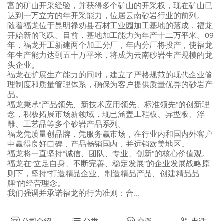
富的矿山开采经验，并获得多个矿山的开采权，现在矿山已
达到一万立方的年开采能力，位居云南砂岩行业的前列。
随着福龙位于昆明禄劝县石材工业园加工基地的落成，福龙
开始新的飞跃。目前，基地加工能力为年产十二万平米。09
年，福龙开工新建两个加工分厂，年内分厂将投产，使福龙
年生产能力达到五十万平米，将成为云南砂岩生产规模的龙
头企业。
福龙在扩展生产能力的同时，建立了严格规范的现代企业管
理制度和质量管理体系，确保为客户提供质量优异的砂岩产
品。
福龙秉承“产品领先、新技术应用领先、标准领先”的创新理
念，积极拓展市场新领域，现已涵盖工程板、异型板、浮
雕、工艺品等多个砂岩产品系列。
福龙凭质量创品牌，凭服务赢市场，在行业内和国内外客户
中赢得良好口碑，产品畅销国内，并远销欧美地区。
福龙将一直坚持“诚信、团队、专业、创新”的核心价值观。
福龙在“立足自身、不断完善、稳定发展”的企业发展战略原
则下，坚持“打造精品企业、制造精品产品、创建精品品
牌”的经营理念。
我们强调并承诺福龙的行为准则：合...
公司介绍
分类
交谈
电话