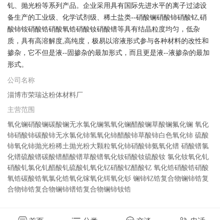
钆、抛光粉等系列产品。企业采用具有国际先进水平的离子过滤设
备生产的工业级、化学试剂级、稀土盐类--硝酸镧硝酸铈硝酸钇,硝
酸铈铵硝酸锆硝酸氧锆硝酸钕硝酸镨等具有结晶粒度均匀，低杂
质，具有高溶解度,高纯度，极易以溶液形式参与各种材料的改性和
掺杂，它不但是液--固掺杂的最加形式，而且更是液--液掺杂的最加
形式。
公司名称
淄博市荣瑞达粉体材料厂
主营范围
氧化镧硝酸镧碳酸镧无水氯化镧氢氧化镧醋酸镧草酸镧氟化镧 氧化
铈硝酸铈碳酸铈无水氯化铈氢氧化铈醋酸铈草酸铈白色氧化铈 硫酸
铈氧化铈抛光粉稀土抛光粉大颗粒氧化铈硝酸铈氨氧化镨 硝酸镨氯
化镨硫酸镨碳酸镨醋酸镨草酸镨氧化钕硝酸钕硫酸钕 氯化钕氧化钆
硝酸钆氯化钆醋酸钆硫酸钆氧化钇硝酸钇醋酸钇 氧化锆硝酸锆硝酸
氧锆碳酸锆氧氯化锆氧化镓氧化铒氧化钐 镧铈钇锆复合物镧铈锆复
合物铈锆复合物镧铈镨锆复合物镧铈钕锆